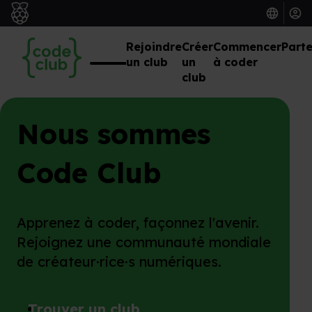
Rejoindre
Créer
Commencer
Parte
un club
un
à coder
club
Nous sommes
Code Club
Apprenez à coder, façonnez l'avenir.
Rejoignez une communauté mondiale
de créateur·rice·s numériques.
Trouver un club