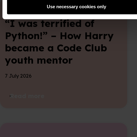
Use necessary cookies only
“I was terrified of
Python!” – How Harry
became a Code Club
youth mentor
7 July 2026
Read more