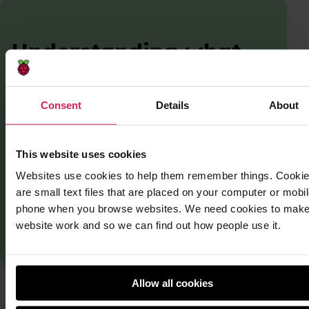
Understanding what
young people learn in
Code Club: Early
Consent
Details
About
themes from our
Insights project
This website uses cookies
Websites use cookies to help them remember things. Cooki
are small text files that are placed on your computer or mobi
16 July 2026
phone when you browse websites. We need cookies to make
website work and so we can find out how people use it.
Read more
Allow all cookies