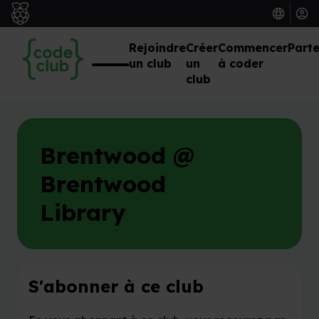
Rejoindre
Créer
Commencer
Parte
un club
un
à coder
club
Brentwood @
Brentwood
Library
S'abonner à ce club