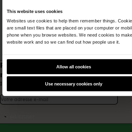
Ce club peut lister ses événements sur un autre
site web ou encourager les gens à y assister
This website uses cookies
sans réservation. Veuillez envoyer un e-mail à
Websites use cookies to help them remember things. Cooki
brentwood.library@essex.gov.uk
pour
are small text files that are placed on your computer or mobi
connaître les événements à venir.
phone when you browse websites. We need cookies to make
website work and so we can find out how people use it.
Restez informé grâce à notre
Allow all cookies
newsletter
Info Html
Use necessary cookies only
S'abonner