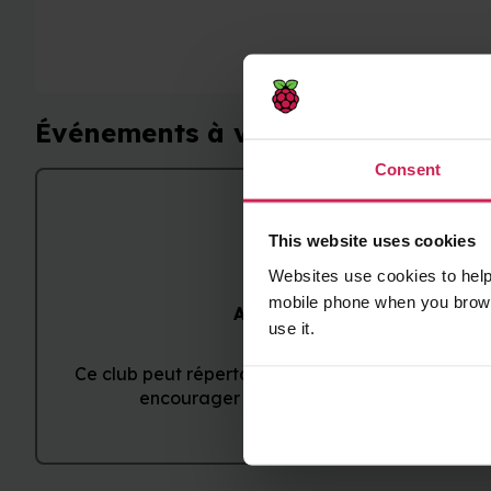
Événements à venir
Consent
This website uses cookies
Websites use cookies to help
mobile phone when you brows
Aucun événement à venir
use it.
Ce club peut répertorier ses événements sur un a
encourager les gens à y assister sans rés