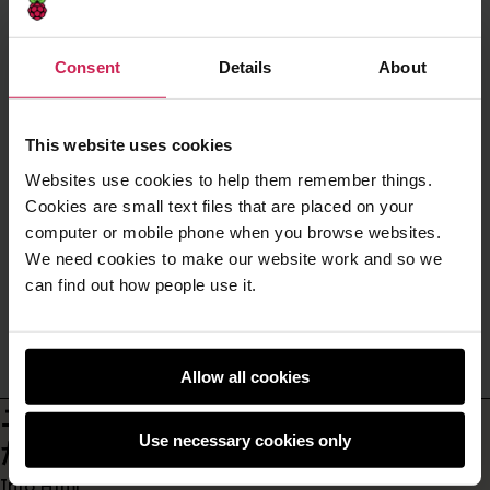
Consent
Details
About
今後のイベントはありません
This website uses cookies
Websites use cookies to help them remember things.
このクラブは、別のウェブサイトにイベントを掲
Cookies are small text files that are placed on your
載したり、予約なしで参加するよう呼びかけたり
computer or mobile phone when you browse websites.
することがあります。今後のイベントについて知
るには、
s.evans@knbs.co.uk
にメールでお問い
We need cookies to make our website work and so we
合わせください。
can find out how people use it.
Allow all cookies
ニュースレターで最新情報を入手してく
Use necessary cookies only
ださい。
Info Html