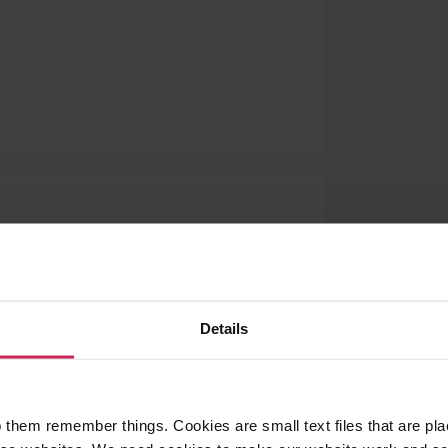
r Library to book your child's space at
.uk
- next course TBC
Details
 them remember things. Cookies are small text files that are pl