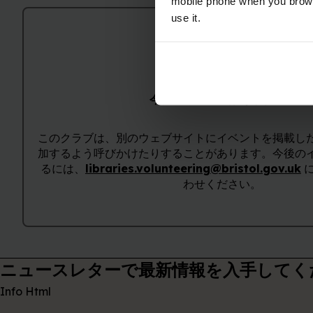
mobile phone when you brows
use it.
今後のイベントはありません
このクラブは、別のウェブサイトにイベントを掲載し
加するよう呼びかけたりすることがあります。今後の
るには、
libraries.volunteering@bristol.gov.uk
に
わせください。
ニュースレターで最新情報を入手してく
Info Html