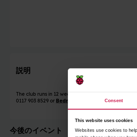
説明
The club runs in 12 week courses. Contact Bedminste
0117 903 8529 or
Bedminster.library@bristol.gov
Consent
This website uses cookies
今後のイベント
Websites use cookies to help